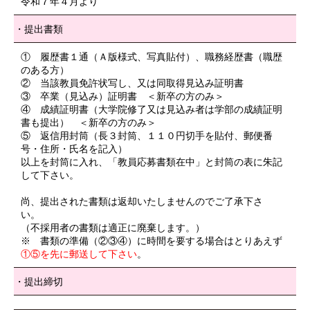
令和７年４月より
提出書類
① 履歴書１通（Ａ版様式、写真貼付）、職務経歴書（職歴
のある方）
② 当該教員免許状写し、又は同取得見込み証明書
③ 卒業（見込み）証明書 ＜新卒の方のみ＞
④ 成績証明書（大学院修了又は見込み者は学部の成績証明
書も提出） ＜新卒の方のみ＞
⑤ 返信用封筒（長３封筒、１１０円切手を貼付、郵便番
号・住所・氏名を記入）
以上を封筒に入れ、「教員応募書類在中」と封筒の表に朱記
して下さい。
尚、提出された書類は返却いたしませんのでご了承下さ
い。
（不採用者の書類は適正に廃棄します。）
※ 書類の準備（②③④）に時間を要する場合はとりあえず
①⑤を先に郵送して下さい
。
提出締切