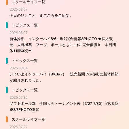
スクールライフ一覧
2026.08.07
今日のひとこと まごころをこめて。
トピックス一覧
2026.08.07
新体操部 インターハイ8/6－8/7 試合情報&PHOTO ★個人競
技 大野楓葵 フープ、ボールともに１位! 完全優勝🏅 本日団
体11時40分〜
トピックス一覧
2026.08.04
いよいよインターハイ（8/6.8/7） 読売新聞 7/3掲載 に新体操部
が紹介されました。
トピックス一覧
2026.07.30
ソフトボール部 全国大会トーナメント表（7/27-7/30）⭐第３位
※8/3PHOTO追加
スクールライフ一覧
2026.07.27