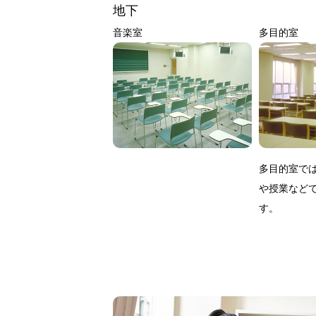
地下
音楽室
多目的室
多目的室で
や授業など
す。