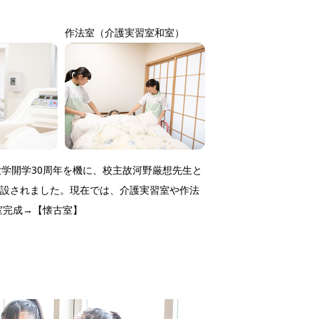
作法室（介護実習室和室）
大学開学30周年を機に、校主故河野厳想先生と
設されました。現在では、介護実習室や作法
室完成→
【懐古室】