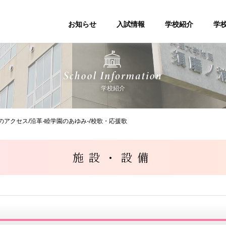
お知らせ
入試情報
学校紹介
学
学校紹介
のアクセス/沿革-睦学園のあゆみ-/校歌・応援歌
施設・設備