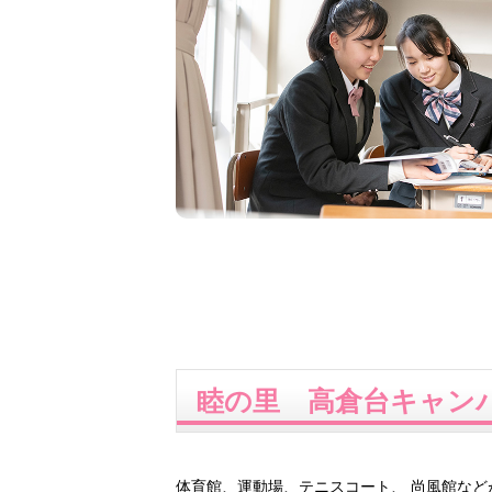
睦の里 高倉台キャン
体育館、運動場、テニスコート、 尚風館など