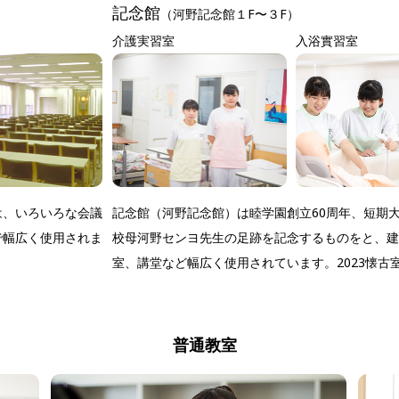
記念館
（河野記念館１F〜３F）
介護実習室
入浴實習室
記念館（河野記念館）は睦学園創立60周年、短期
は、いろいろな会議
校母河野センヨ先生の足跡を記念するものをと、建
で幅広く使用されま
室、講堂など幅広く使用されています。2023懐古
普通教室