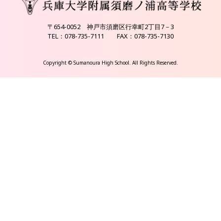
〒654-0052 神戸市須磨区行幸町2丁目7－3
TEL：078-735-7111 FAX：078-735-7130
Copyright © Sumanoura High School. All Rights Reserved.