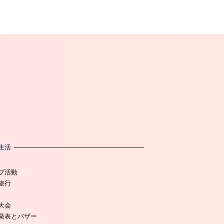
生活
ブ活動
旅行
大会
発表とバザー