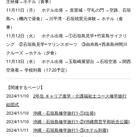
主研修→ホテル（食事）
11月11日（月） ホテル出発 → 首里城・守礼の門 →空路、石垣
島へ（機内で昼食）→川平湾・石垣焼窯元体験→ ホテル（食
事）
11月12日（火） ホテル出発 →①石垣島見学+竹富島サイクリ
ング ②石垣島見学+マリンスポーツ ③由布島+西表島仲間川
クルーズ →ホテル（夕食）
11月13日（水） ホテル出発 →玉取崎展望台 →石垣空港 →関西
空港着→ 学校到着（17:20予定）
【関連するページ】
2024/11/10
2年生 キャリア進学・介護福祉士コース修学旅行
結団式
2024/11/10
沖縄・石垣島修学旅行1-①(出発)
2024/11/10
沖縄・石垣島修学旅行1-②(沖縄県営平和祈念公園)
2024/11/11
沖縄・石垣島修学旅行1-③(ホテル到着)