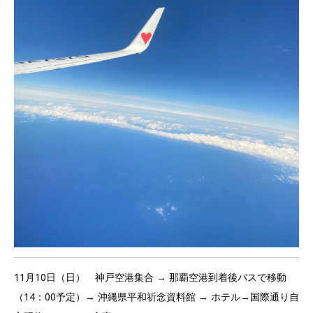
11月10日（日） 神戸空港集合 → 那覇空港到着後バスで移動
（14：00予定）→ 沖縄県平和祈念資料館 → ホテル→国際通り自