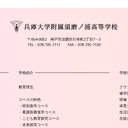
〒654-0052 神戸市須磨区行幸町2丁目7－3
TEL：078-735-7111 FAX：078-735-7130
学校紹介
学校
教育理念
クラ
修学
コースの特色
研修
・特別進学コース
体育
・看護医療進学コース
生活
・こども教育探究コース
生徒
・未来探究コース