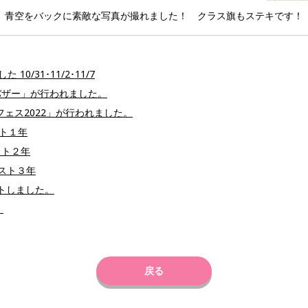
青空をバックに素敵な写真が撮れました！ クラス旗もステキです！
0/31･11/2･11/7
とバザー」が行われました。
ムフェス2022」が行われました。
スト１年
スト２年
テスト３年
ートしました。
。
戻る