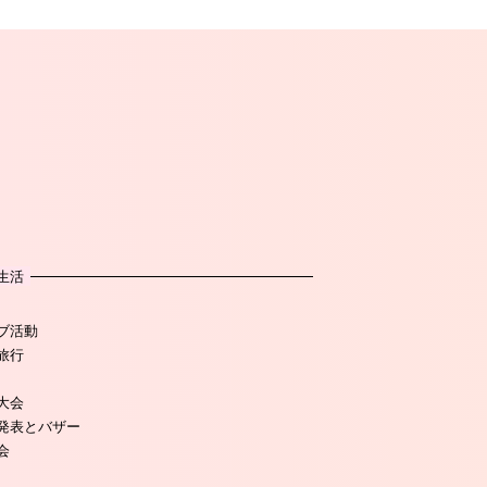
生活
ブ活動
旅行
大会
発表とバザー
会