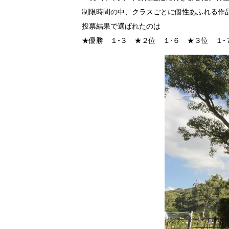
制限時間の中、クラスごとに個性あふれる作
投票結果で選ばれたのは
★優勝 １-３ ★２位 １-６ ★３位 １-