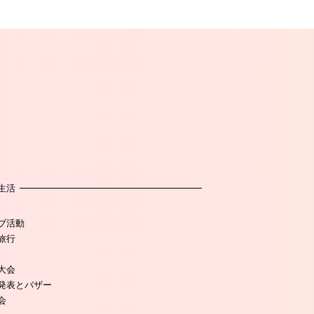
生活
ブ活動
旅行
大会
発表とバザー
会