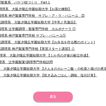
製菓系 バケツ稲づくり Part１
菓調理系 大阪夕陽丘学園短期大学【お茶の種類】
調理系 神戸製菓専門学校 サブレ・ア・ラ・バニーユ ②
菓調理系 大阪夕陽丘学園短期大学【牛乳と乳製品】
調理系 辻学園調理・製菓専門学校 カルボナーラ ①
調理系 神戸製菓専門学校 サブレ・バニーユ①
菓調理系 大阪夕陽丘学園短期大学【お弁当を作る際のポイント
]
製菓調理系 神戸製菓専門学校【実習スタート講習】🍞
調理系 大阪夕陽丘学園短期大学 【１か月の夕食の献立作成】
理系 辻学園製菓•調理専門学校訪問
系 大阪夕陽丘学園短期大学 【さんまのカレーご飯・小松菜と揚げの煮
系 大阪夕陽丘学園短期大学 【炊き込みごはん・調味、塩分計算】
戻る